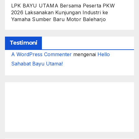
LPK BAYU UTAMA Bersama Peserta PKW
2026 Laksanakan Kunjungan Industri ke
Yamaha Sumber Baru Motor Baleharjo
Testimoni
A WordPress Commenter
mengenai
Hello
Sahabat Bayu Utama!