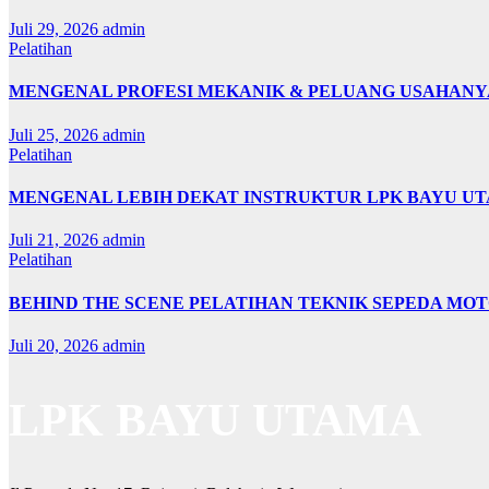
Juli 29, 2026
admin
Pelatihan
MENGENAL PROFESI MEKANIK & PELUANG USAHANY
Juli 25, 2026
admin
Pelatihan
MENGENAL LEBIH DEKAT INSTRUKTUR LPK BAYU U
Juli 21, 2026
admin
Pelatihan
BEHIND THE SCENE PELATIHAN TEKNIK SEPEDA MO
Juli 20, 2026
admin
LPK BAYU UTAMA